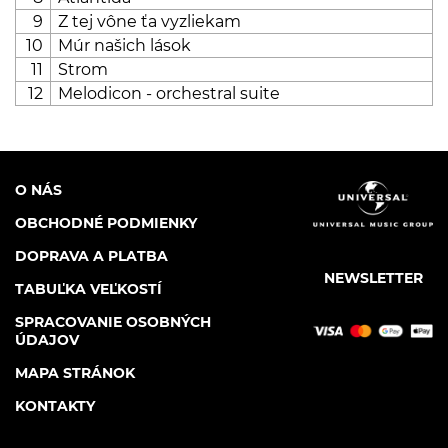
9
Z tej vône ťa vyzliekam
10
Múr našich lások
11
Strom
12
Melodicon - orchestral suite
O NÁS
OBCHODNÉ PODMIENKY
DOPRAVA A PLATBA
NEWSLETTER
TABUĽKA VEĽKOSTÍ
SPRACOVANIE OSOBNÝCH
ÚDAJOV
MAPA STRÁNOK
KONTAKTY