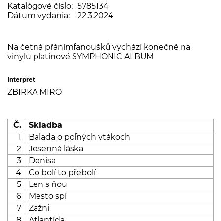
Katalógové číslo:
5785134
Dátum vydania:
22.3.2024
Na četná přánímfanoušků vychází konečně na
vinylu platinové SYMPHONIC ALBUM
Interpret
ZBIRKA MIRO
Č.
Skladba
1
Balada o poľných vtákoch
2
Jesenná láska
3
Denisa
4
Co bolí to přebolí
5
Len s ňou
6
Mesto spí
7
Zažni
8
Atlantída