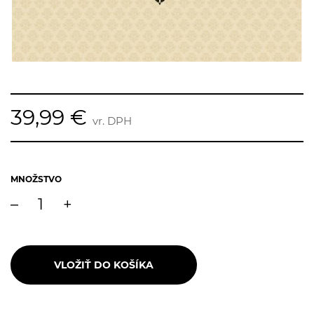
39,99 €
vr. DPH
MNOŽSTVO
–
+