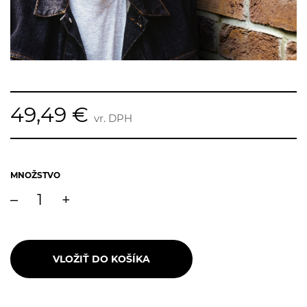
49,49 €
vr. DPH
MNOŽSTVO
–
+